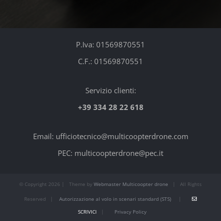
P.Iva: 01569870551
C.F.: 01569870551
Servizio clienti:
+39 334 28 22 618
Email: ufficiotecnico@multicoopterdrone.com
PEC: multicoopterdrone@pec.it
© Copyright
2026 | Theme by
Webmaster Multicoopter drone
| All Rights
Reserved |
Autorizzazione al volo in scenari standard (STS)
|
SCRIVICI
|
Privacy Policy