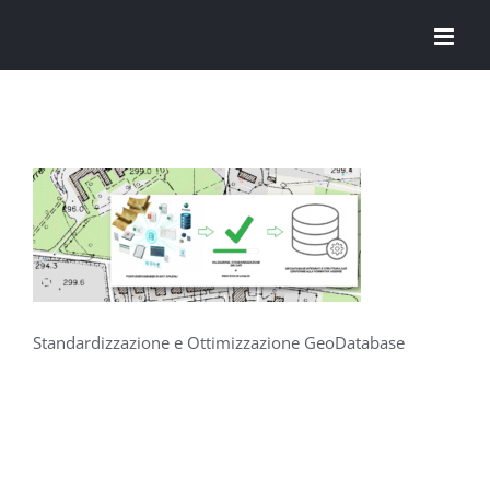
Salta
al
contenuto
Standardizzazione e Ottimizzazione GeoDatabase