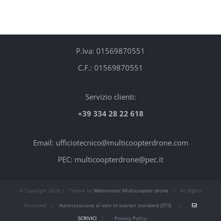
P.Iva: 01569870551
C.F.: 01569870551
Servizio clienti:
+39 334 28 22 618
Email: ufficiotecnico@multicoopterdrone.com
PEC: multicoopterdrone@pec.it
© Copyright
2026 | Theme by
Webmaster Multicoopter drone
| All Rights
Reserved |
Autorizzazione al volo in scenari standard (STS)
|
SCRIVICI
|
Privacy Policy