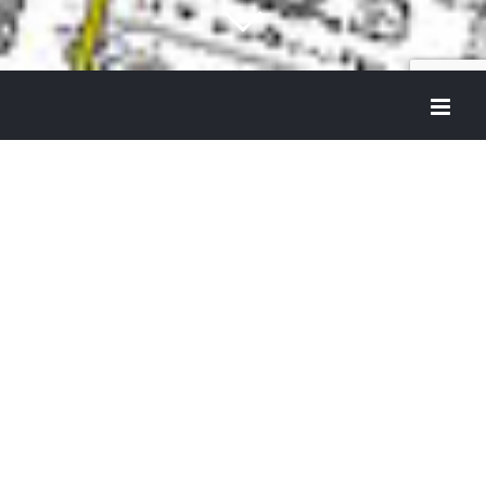
GIS per la Pianificazione
Territoriale e Urbanistica
Nel mondo della pianificazione urbanistica moderna, il
GIS (Geographic Information System) è diventato uno
strumento indispensabile per enti pubblici, studi tecnici