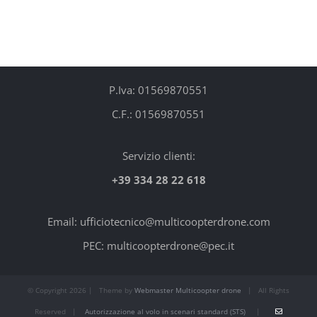
P.Iva: 01569870551
C.F.: 01569870551
Servizio clienti:
+39 334 28 22 618
Email: ufficiotecnico@multicoopterdrone.com
PEC: multicoopterdrone@pec.it
© Copyright
2026 | Theme by
Webmaster Multicoopter drone
| All Rights
Reserved |
Autorizzazione al volo in scenari standard (STS)
|