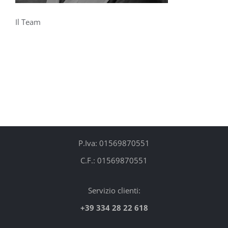
Il Team
P.Iva: 01569870551
C.F.: 01569870551
Servizio clienti:
+39 334 28 22 618