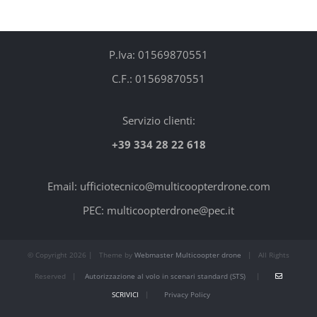
P.Iva: 01569870551
C.F.: 01569870551
Servizio clienti:
+39 334 28 22 618
Email: ufficiotecnico@multicoopterdrone.com
PEC: multicoopterdrone@pec.it
© Copyright
2026 | Theme by
Webmaster Multicoopter drone
| All Rights
Reserved |
Autorizzazione al volo in scenari standard (STS)
|
SCRIVICI
|
Privacy Policy