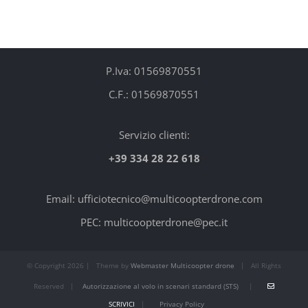
P.Iva: 01569870551
C.F.: 01569870551
Servizio clienti:
+39 334 28 22 618
Email: ufficiotecnico@multicoopterdrone.com
PEC: multicoopterdrone@pec.it
© Copyright
2026 | Theme by
Webmaster Multicoopter drone
| All Rights
Reserved |
Autorizzazione al volo in scenari standard (STS)
|
SCRIVICI
|
Privacy Policy