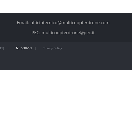
Email: ufficiotecnico@multicoopterdrone.com
PEC: multicoopterdrone@pec.it
TS)
|
SCRIVICI
|
Privacy Policy