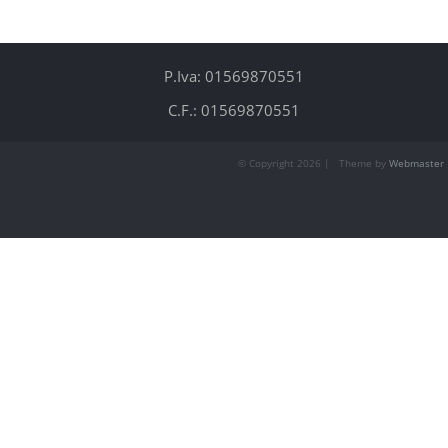
P.Iva: 01569870551
C.F.: 01569870551
© Copyright
2026 | Theme by
Webmaster 