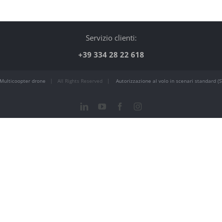
Servizio clienti:
+39 334 28 22 618
Multicoopter drone
| All Rights Reserved |
Autorizzazione al volo in scenari standard (S
LinkedIn
YouTube
Facebook
Instagram