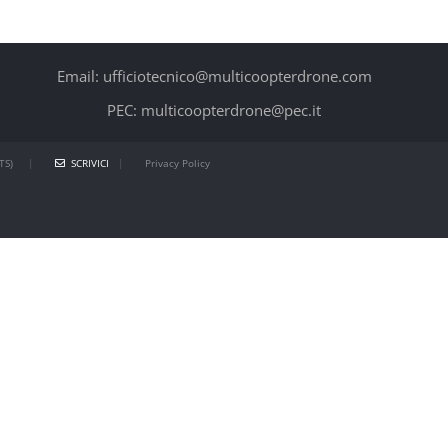
Email: ufficiotecnico@multicoopterdrone.com
PEC: multicoopterdrone@pec.it
TS)
|
SCRIVICI
|
Privacy Policy