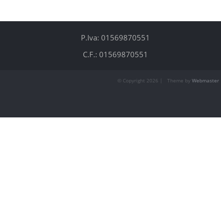
P.Iva: 01569870551
C.F.: 01569870551
© Copyright
2026 | Theme by
Webmaster 