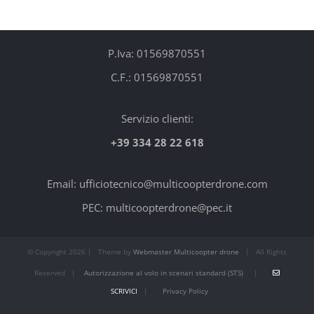
P.Iva: 01569870551
C.F.: 01569870551
Servizio clienti:
+39 334 28 22 618
Email: ufficiotecnico@multicoopterdrone.com
PEC: multicoopterdrone@pec.it
© Copyright
2026 | Theme by
Webmaster Multicoopter drone
| All Rights
Reserved |
Autorizzazione al volo in scenari standard (STS)
|
SCRIVICI
|
Privacy Policy