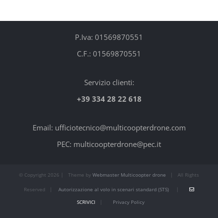
P.Iva: 01569870551
C.F.: 01569870551
Servizio clienti:
+39 334 28 22 618
Email: ufficiotecnico@multicoopterdrone.com
PEC: multicoopterdrone@pec.it
© Copyright
2026 | Theme by
Webmaster Multicoopter drone
| All Rights
Reserved |
Autorizzazione al volo in scenari standard (STS)
|
SCRIVICI
|
Privacy Policy