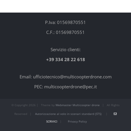
P.Iva: 01569870551
C.F.: 01569870551
Servizio clienti:
+39 334 28 22 618
Email: ufficiotecnico@multicoopterdrone.com
PEC: multicoopterdrone@pec.it
© Copyright
2026 | Theme by
Webmaster Multicoopter drone
| All Rights
Reserved |
Autorizzazione al volo in scenari standard (STS)
|
SCRIVICI
|
Privacy Policy