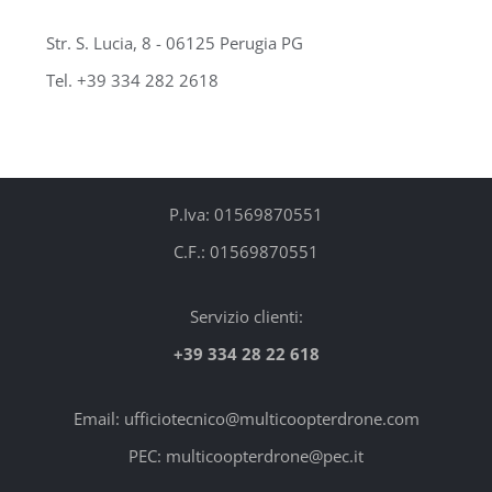
Str. S. Lucia, 8 - 06125 Perugia PG
Tel. +39 334 282 2618
P.Iva: 01569870551
C.F.: 01569870551
Servizio clienti:
+39 334 28 22 618
Email: ufficiotecnico@multicoopterdrone.com
PEC: multicoopterdrone@pec.it