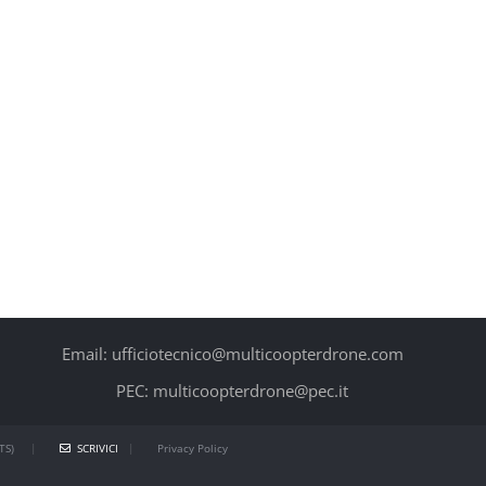
k
edIn
Email
Email: ufficiotecnico@multicoopterdrone.com
PEC: multicoopterdrone@pec.it
TS)
|
SCRIVICI
|
Privacy Policy