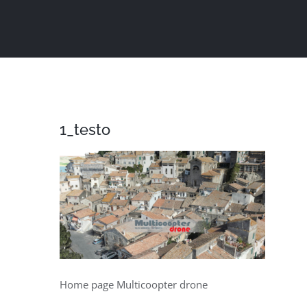
Salta
al
contenuto
1_testo
Home page Multicoopter drone