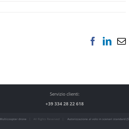
Faceboo
Link
Servizio clienti:
+39 334 28 22 618
Multicoopter drone
| All Rights Reserved |
Autorizzazione al volo in scenari standard (S