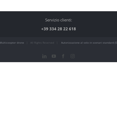
Servizio clienti:
+39 334 28 22 618
Multicoopter drone
| All Rights Reserved |
Autorizzazione al volo in scenari standard (S
LinkedIn
YouTube
Facebook
Instagram