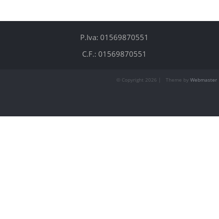
P.Iva: 01569870551
C.F.: 01569870551
© Copyright
2026 | Theme by
Webmaster 