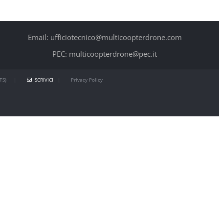
Email: ufficiotecnico@multicoopterdrone.com
PEC: multicoopterdrone@pec.it
TS)
|
SCRIVICI
|
Privacy Policy